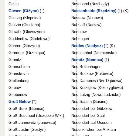
Gellin
Naseband (Nosibądy)
Giesen (Giżyno)
(†)
Nassenheide (Rzędziny)
(†) (K)
Glietzig (Klępnica)
Nassow (Nosowo)
Glötzin (Głodzino)
Natzlaff (Nacław)
Glowitz (Główczyce)
Neetzow
Goddentow (Godętowo)
Nehringen
Gohren (Górzyno)
Neides (Niedysz)
(†) (K)
Gramenz (Grzmiąca)
Nemischhof (Niemieńsko)
Granitz
Nemitz (Niemica)
(†)
Gransebieth
Neu Boltenhagen
Granskevitz
Neu Buckow (Bukówko)
Grellenberg
Neu Damerow (Nw. Dąbrowa)
Gribow
Neu Kolziglow (Kołczygłówki)
Griebenow
Neu Lutzig (Nowe Ludzicko)
Groß Below
(†)
Neu Sassin (Sasino)
Groß Benz (Bienice)
Neuendorf bei Gützkow
Groß Boschpol (Bożepole Wlk.)
Neuendorf bei Saal
Groß Jannewitz (Janowice)
Neuendorf auf Usedom
Groß Justin (Gostyń)
Neuenkirchen bei Anklam