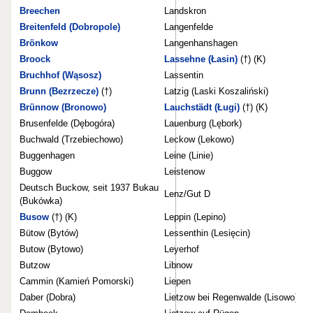
Breechen
Landskron
Breitenfeld (Dobropole)
Langenfelde
Brönkow
Langenhanshagen
Broock
Lassehne (Łasin)
(†) (K)
Bruchhof (Wąsosz)
Lassentin
Brunn (Bezrzecze)
(†)
Latzig (Laski Koszaliński)
Brünnow (Bronowo)
Lauchstädt (Ługi)
(†) (K)
Brusenfelde (Dębogóra)
Lauenburg (Lębork)
Buchwald (Trzebiechowo)
Leckow (Lekowo)
Buggenhagen
Leine (Linie)
Buggow
Leistenow
Deutsch Buckow, seit 1937 Bukau
Lenz/Gut D
(Bukówka)
Busow
(†) (K)
Leppin (Lepino)
Bütow (Bytów)
Lessenthin (Lesięcin)
Butow (Bytowo)
Leyerhof
Butzow
Libnow
Cammin (Kamień Pomorski)
Liepen
Daber (Dobra)
Lietzow bei Regenwalde (Lisowo)