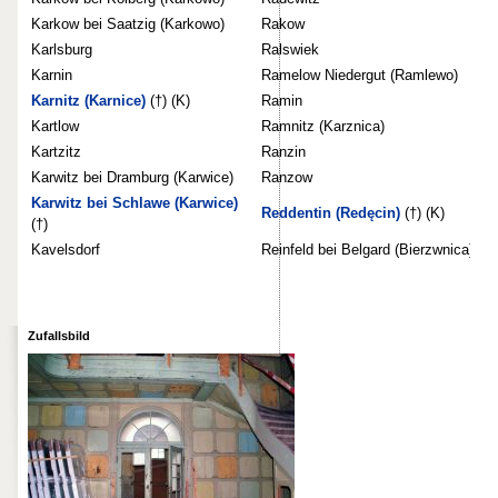
Karkow bei Saatzig (Karkowo)
Rakow
Karlsburg
Ralswiek
Karnin
Ramelow Niedergut (Ramlewo)
Karnitz (Karnice)
(†) (K)
Ramin
Kartlow
Ramnitz (Karznica)
Kartzitz
Ranzin
Karwitz bei Dramburg (Karwice)
Ranzow
Karwitz bei Schlawe (Karwice)
Reddentin (Redęcin)
(†) (K)
(†)
Kavelsdorf
Reinfeld bei Belgard (Bierzwnica)
Zufallsbild