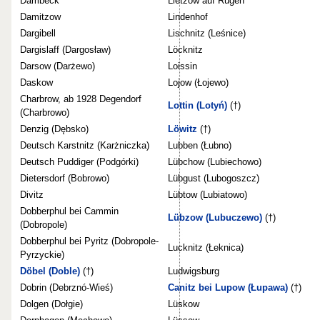
Dambeck
Lietzow auf Rügen
Damitzow
Lindenhof
Dargibell
Lischnitz (Leśnice)
Dargislaff (Dargosław)
Löcknitz
Darsow (Darżewo)
Loissin
Daskow
Lojow (Łojewo)
Charbrow, ab 1928 Degendorf
Lottin (Lotyń)
(†)
(Charbrowo)
Denzig (Dębsko)
Löwitz
(†)
Deutsch Karstnitz (Karżniczka)
Lubben (Łubno)
Deutsch Puddiger (Podgórki)
Lübchow (Lubiechowo)
Dietersdorf (Bobrowo)
Lübgust (Lubogoszcz)
Divitz
Lübtow (Lubiatowo)
Dobberphul bei Cammin
Lübzow (Lubuczewo)
(†)
(Dobropole)
Dobberphul bei Pyritz (Dobropole-
Lucknitz (Łeknica)
Pyrzyckie)
Döbel (Doble)
(†)
Ludwigsburg
Dobrin (Debrznó-Wieś)
Canitz bei Lupow (Łupawa)
(†) (K)
Dolgen (Dołgie)
Lüskow