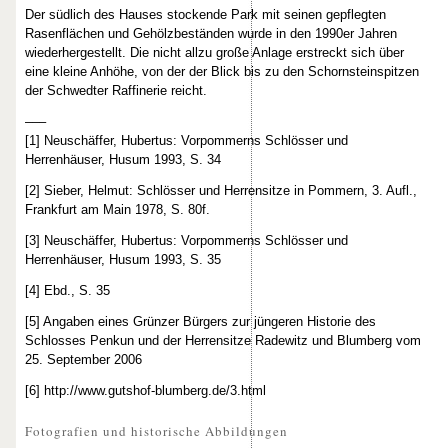
Der südlich des Hauses stockende Park mit seinen gepflegten
Rasenflächen und Gehölzbeständen wurde in den 1990er Jahren
wiederhergestellt. Die nicht allzu große Anlage erstreckt sich über
eine kleine Anhöhe, von der der Blick bis zu den Schornsteinspitzen
der Schwedter Raffinerie reicht.
–––
[1] Neuschäffer, Hubertus: Vorpommerns Schlösser und
Herrenhäuser, Husum 1993, S. 34
[2] Sieber, Helmut: Schlösser und Herrensitze in Pommern, 3. Aufl.,
Frankfurt am Main 1978, S. 80f.
[3] Neuschäffer, Hubertus: Vorpommerns Schlösser und
Herrenhäuser, Husum 1993, S. 35
[4] Ebd., S. 35
[5] Angaben eines Grünzer Bürgers zur jüngeren Historie des
Schlosses Penkun und der Herrensitze Radewitz und Blumberg vom
25. September 2006
[6] http://www.gutshof-blumberg.de/3.html
Fotografien und historische Abbildungen