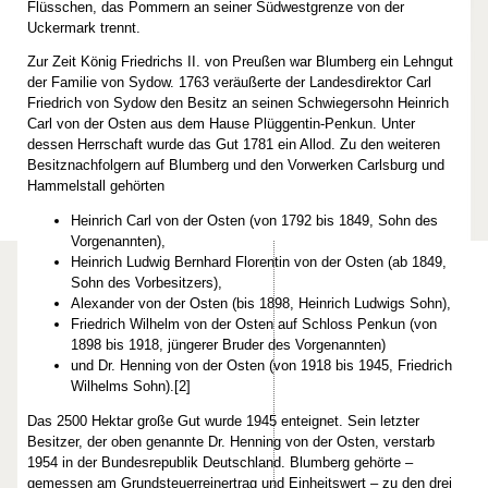
Flüsschen, das Pommern an seiner Südwestgrenze von der
Uckermark trennt.
Zur Zeit König Friedrichs II. von Preußen war Blumberg ein Lehngut
der Familie von Sydow. 1763 veräußerte der Landesdirektor Carl
Friedrich von Sydow den Besitz an seinen Schwiegersohn Heinrich
Carl von der Osten aus dem Hause Plüggentin-Penkun. Unter
dessen Herrschaft wurde das Gut 1781 ein Allod. Zu den weiteren
Besitznachfolgern auf Blumberg und den Vorwerken Carlsburg und
Hammelstall gehörten
Heinrich Carl von der Osten (von 1792 bis 1849, Sohn des
Vorgenannten),
Heinrich Ludwig Bernhard Florentin von der Osten (ab 1849,
Sohn des Vorbesitzers),
Alexander von der Osten (bis 1898, Heinrich Ludwigs Sohn),
Friedrich Wilhelm von der Osten auf Schloss Penkun (von
1898 bis 1918, jüngerer Bruder des Vorgenannten)
und Dr. Henning von der Osten (von 1918 bis 1945, Friedrich
Wilhelms Sohn).[2]
Das 2500 Hektar große Gut wurde 1945 enteignet. Sein letzter
Besitzer, der oben genannte Dr. Henning von der Osten, verstarb
1954 in der Bundesrepublik Deutschland. Blumberg gehörte –
gemessen am Grundsteuerreinertrag und Einheitswert – zu den drei