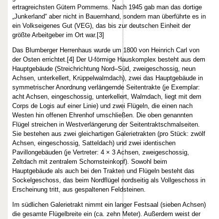
ertragreichsten Gütern Pommerns. Nach 1945 gab man das dortige
„Junkerland“ aber nicht in Bauernhand, sondern man überführte es in
ein Volkseigenes Gut (VEG), das bis zur deutschen Einheit der
größte Arbeitgeber im Ort war.[3]
Das Blumberger Herrenhaus wurde um 1800 von Heinrich Carl von
der Osten errichtet.[4] Der U-förmige Hauskomplex besteht aus dem
Hauptgebäude (Streichrichtung Nord–Süd, zweigeschossig, neun
Achsen, unterkellert, Krüppelwalmdach), zwei das Hauptgebäude in
symmetrischer Anordnung verlängernde Seitentrakte (je Exemplar:
acht Achsen, eingeschossig, unterkellert, Walmdach, liegt mit dem
Corps de Logis auf einer Linie) und zwei Flügeln, die einen nach
Westen hin offenen Ehrenhof umschließen. Die oben genannten
Flügel streichen in Westverlängerung der Seitentraktschmalseiten.
Sie bestehen aus zwei gleichartigen Galerietrakten (pro Stück: zwölf
Achsen, eingeschossig, Satteldach) und zwei identischen
Pavillongebäuden (je Vertreter: 4 × 3 Achsen, zweigeschossig,
Zeltdach mit zentralem Schornsteinkopf). Sowohl beim
Hauptgebäude als auch bei den Trakten und Flügeln besteht das
Sockelgeschoss, das beim Nordflügel nordseitig als Vollgeschoss in
Erscheinung tritt, aus gespaltenen Feldsteinen.
Im südlichen Galerietrakt nimmt ein langer Festsaal (sieben Achsen)
die gesamte Flügelbreite ein (ca. zehn Meter). Außerdem weist der