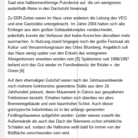
Saal eine halbtonnenförmige Putzdecke auf, die um wenigstens
anderthalb Meter in den Dachstuhl hineinragt.
Zu DDR-Zeiten waren im Haus unter anderem die Leitung des VEG
und eine Gaststätte untergebracht. Im Jahre 2004 hatten sich alle
Einlieger aus dem großen Gebäudekomplex verabschiedet,
jedenfalls konnte der Verfasser dort keine Anzeichen derselben mehr
ausmachen. In Nutzung stand hingegen noch der große Festsaal als
Kultur- und Versammlungsraum des Ortes Blumberg. Angeblich soll
das Haus wenig später von den Enkeln des enteigneten
Alteigentümers erworben worden sein.[5] Spätestens seit 1996/1997
befand sich das Gut wieder im Familienbesitz der Brüder v. der
Osten.[6]
Auf dem ehemaligen Gutshof waren nach der Jahrtausendwende
noch mehrere funktionslos gewordene Ställe aus dem 19.
Jahrhundert präsent, deren Mauerwerk in Gänze aus gespaltenen
Feldsteinen besteht. Erhalten hatten sich überdies ein altes
Brennereigebäude und sein baumhoher Schlot. Auch dieser
gutstypische Indurtriebau ist in der anfangs genannten
Findlingsbauweise aufgeführt worden. Leider wiesen sowohl die
Außenwände als auch das Dach der Brennerei schon erhebliche
Schäden auf, sodass die Halbruine wohl bald für immer von der
Bildfläche verschwunden sein wird.