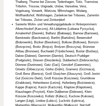
Thalberg, Thurow bei Züssow, Todenhagen, Toitz, Tramstow,
Tribohm, Trissow, Ungnade, Unrow, Vanselow, Venz,
Vogelsang, Vorwerk, Wietzow, Wilmshagen, Wodarg,
Wolfhardtshof, Wolfshagen, Zarnekow bei Tribsees, Zarrentin
bei Tribsees, Zicker und Zimkendorf.
Sanierte Wohn- und Verwaltungsgebäude in Hinterpommern:
Albrechtsdorf (Karczno), Alt-Libbehne (Lubiana Pyrzycka),
Amalienhof (Dworek), Balfanz (Białowąs), Barnow (Barnowo),
Barskewitz (Barzkowice), Bartlin (Bartolino), Bewersdorf
(Bobrowniki), Biziker (Biesikierz), Bolkow (Bolkowo), Bornzin
(Borzęcino), Broitz (Brojce), Brotzen (Broczyna), Brünnow
Altbau (Bronowo), Buchwald (Trzebichowo), Buslar (Buślary),
Dalow (Dalewo), Dammen (Damno), Deutsch Puddiger
(Podgóurki), Driesen (Drezdenko), Dubbertech (Dobrociechy),
Dünnow (Duninowo), Gatz (Gać), Gersdorf (Gawroniec),
Glowitz (Główczyce), Görke (Górki), Gramenz (Grzmiaca),
Groß Benz (Bienice), Groß Gluschen (Głuszyno), Groß Jestin
Gut (Gościno Dwór), Groß Küssow (Koszewo), Grumbkow
(Grabkowo), Hohenleese (Leśno), Hufenberg (Bożniewice),
Kappe (Kapice), Karzin (Karżcino), Klaptow (Klapotowo),
Klaushagen (Przytoń), Klein Dubberow (Dobrowo), Klein
Küssow (Koszewko), Kollatz (Kołacz), Kuckow (Kukowo),
Langen (Légi), Lindow (Lubicz), Lucknitz (Łęknica),
Martenthin (Mierzęcin), Mulkenthin (Małkocin), Natzlaff