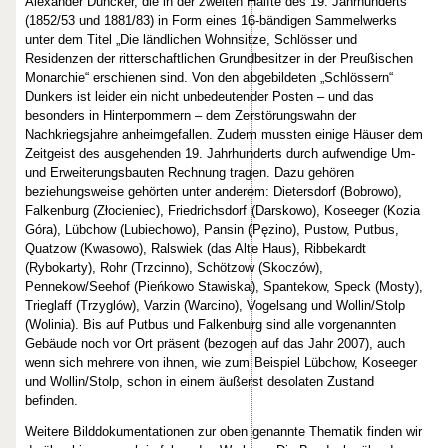
Alexander Duncker, die in der zweiten Hälfte des 19. Jahrhunderts
(1852/53 und 1881/83) in Form eines 16-bändigen Sammelwerks
unter dem Titel „Die ländlichen Wohnsitze, Schlösser und
Residenzen der ritterschaftlichen Grundbesitzer in der Preußischen
Monarchie“ erschienen sind. Von den abgebildeten „Schlössern“
Dunkers ist leider ein nicht unbedeutender Posten – und das
besonders in Hinterpommern – dem Zerstörungswahn der
Nachkriegsjahre anheimgefallen. Zudem mussten einige Häuser dem
Zeitgeist des ausgehenden 19. Jahrhunderts durch aufwendige Um-
und Erweiterungsbauten Rechnung tragen. Dazu gehören
beziehungsweise gehörten unter anderem: Dietersdorf (Bobrowo),
Falkenburg (Złocieniec), Friedrichsdorf (Darskowo), Koseeger (Kozia
Góra), Lübchow (Lubiechowo), Pansin (Pęzino), Pustow, Putbus,
Quatzow (Kwasowo), Ralswiek (das Alte Haus), Ribbekardt
(Rybokarty), Rohr (Trzcinno), Schötzow (Skoczów),
Pennekow/Seehof (Pieńkowo Stawiska), Spantekow, Speck (Mosty),
Trieglaff (Trzyglów), Varzin (Warcino), Vogelsang und Wollin/Stolp
(Wolinia). Bis auf Putbus und Falkenburg sind alle vorgenannten
Gebäude noch vor Ort präsent (bezogen auf das Jahr 2007), auch
wenn sich mehrere von ihnen, wie zum Beispiel Lübchow, Koseeger
und Wollin/Stolp, schon in einem äußerst desolaten Zustand
befinden.
Weitere Bilddokumentationen zur oben genannte Thematik finden wir