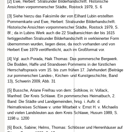
[2] Ewe, Herbert: Stralsunder Bilderhandschrift. Historische
Ansichten vorpommerscher Städte, Rostock 1979, S. 6
[3] Siehe hierzu das Faksimile der von Eilhard Lubin erstellten
Pommernkarte und Ewe, Herbert: Stralsunder Bilderhandschrift.
Historische Ansichten vorpommerscher Städte, Rostock 1979, S.
8f.; da in Lubins Werk auch die 22 Stadtansichten der bis 1615
fertiggestellten Stralsunder Bilderhandschrift in verkleinerter Form
übernommen wurden, liegen diese, da noch vorhanden und von
Herbert Ewe 1979 veröffentlicht, auch im Großformat vor.
[4] Vgl. auch Porada, Haik Thomas: Das pommersche Bergwerk.
Die Bodden, Haffe und Strandseen Pommerns in der fürstlichen
Herrschaftspraxis vom 15. bis zum frühen 17. Jahrhundert (Beiträge
zur pommerschen Landes-, Kirchen- und Kunstgeschichte, Band
13), Schwerin 2009, Abb. 31
[5] Bussche, Ariane Freifrau von dem: Soltikow, in: Vollack,
Manfred: Der Kreis Schlawe. Ein pommersches Heimatbuch, 2.
Band: Die Städte und Landgemeinden, hrsg. i. Auftr. d.
Heimatkreises Schlawe v. unter Mitarbeit v. Ernst H. v. Michaelis
und vielen Landsleuten aus dem Kreis Schlawe, Husum 1989, S.
1198 u. 1200
[6] Bock, Sabine; Helms, Thomas: Schlösser und Herrenhäuser auf