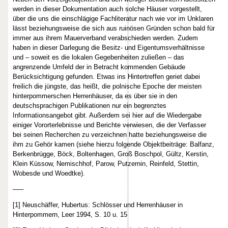
werden in dieser Dokumentation auch solche Häuser vorgestellt,
über die uns die einschlägige Fachliteratur nach wie vor im Unklaren
lässt beziehungsweise die sich aus ruinösen Gründen schon bald für
immer aus ihrem Mauerverband verabschieden werden. Zudem
haben in dieser Darlegung die Besitz- und Eigentumsverhältnisse
und – soweit es die lokalen Gegebenheiten zuließen – das
angrenzende Umfeld der in Betracht kommenden Gebäude
Berücksichtigung gefunden. Etwas ins Hintertreffen geriet dabei
freilich die jüngste, das heißt, die polnische Epoche der meisten
hinterpommerschen Herrenhäuser, da es über sie in den
deutschsprachigen Publikationen nur ein begrenztes
Informationsangebot gibt. Außerdem sei hier auf die Wiedergabe
einiger Vororterlebnisse und Berichte verwiesen, die der Verfasser
bei seinen Recherchen zu verzeichnen hatte beziehungsweise die
ihm zu Gehör kamen (siehe hierzu folgende Objektbeiträge: Balfanz,
Berkenbrügge, Böck, Boltenhagen, Groß Boschpol, Gültz, Kerstin,
Klein Küssow, Nemischhof, Parow, Putzernin, Reinfeld, Stettin,
Wobesde und Woedtke).
–––
[1] Neuschäffer, Hubertus: Schlösser und Herrenhäuser in
Hinterpommern, Leer 1994, S. 10 u. 15