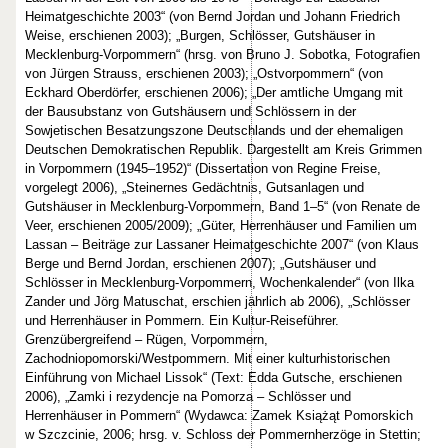
Heimatgeschichte 2003“ (von Bernd Jordan und Johann Friedrich
Weise, erschienen 2003); „Burgen, Schlösser, Gutshäuser in
Mecklenburg-Vorpommern“ (hrsg. von Bruno J. Sobotka, Fotografien
von Jürgen Strauss, erschienen 2003); „Ostvorpommern“ (von
Eckhard Oberdörfer, erschienen 2006); „Der amtliche Umgang mit
der Bausubstanz von Gutshäusern und Schlössern in der
Sowjetischen Besatzungszone Deutschlands und der ehemaligen
Deutschen Demokratischen Republik. Dargestellt am Kreis Grimmen
in Vorpommern (1945–1952)“ (Dissertation von Regine Freise,
vorgelegt 2006), „Steinernes Gedächtnis, Gutsanlagen und
Gutshäuser in Mecklenburg-Vorpommern, Band 1–5“ (von Renate de
Veer, erschienen 2005/2009); „Güter, Herrenhäuser und Familien um
Lassan – Beiträge zur Lassaner Heimatgeschichte 2007“ (von Klaus
Berge und Bernd Jordan, erschienen 2007); „Gutshäuser und
Schlösser in Mecklenburg-Vorpommern, Wochenkalender“ (von Ilka
Zander und Jörg Matuschat, erschien jährlich ab 2006), „Schlösser
und Herrenhäuser in Pommern. Ein Kultur-Reiseführer.
Grenzübergreifend – Rügen, Vorpommern,
Zachodniopomorski/Westpommern. Mit einer kulturhistorischen
Einführung von Michael Lissok“ (Text: Edda Gutsche, erschienen
2006), „Zamki i rezydencje na Pomorza – Schlösser und
Herrenhäuser in Pommern“ (Wydawca: Zamek Książąt Pomorskich
w Szczcinie, 2006; hrsg. v. Schloss der Pommernherzöge in Stettin;