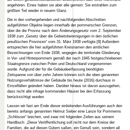
angehören. Eines haben sie aber alle gemein: Sie erstrahlen zum
größten Teil wieder in neuem Glanz.
Die in den vorhergehenden und nachfolgenden Abschnitten
aufgeführten Objekte liegen innerhalb der pommerschen Grenzen,
über die die Provinz nach dem Änderungsgesetz vom 2. September
1938 zum „Gesetz über die Gebietsbereinigungen in den östlichen
preußischen Provinzen“ vom 31. März 1938 verfügte.[8] Außerdem
entsprechen die hier aufgeführten Kreisnamen den amtlichen
Bezeichnungen von Ende 1938, wogegen die territoriale Gliederung
in Vor- und Hinterpommern gemäß der nach 1945 festgeschriebenen
Staatsgrenze zwischen Polen und Deutschland vorgenommen
wurde. Aufgrund der für die Gebäudeerfassung benötigten
Zeitspanne von über zehn Jahren können sich die oben genannten
Nutzungsverhältnisse der Gebäude bis heute (2016) durchaus in
Einzelfällen geändert haben. Darüber hinaus ist davon auszugehen,
dass nicht alle infrage kommenden Häuser bei den Erfassung
berücksichtigt wurden.
Lassen wir fast am Ende dieser einleitenden Ausführungen auch den
bereits anfangs genannten Helmut Sieber eine Lanze für Pommerns
„Schlösser“ brechen, und zwar mit folgenden Zeilen aus seinem
Handbuch: „Diese Veröffentlichung soll nicht nur dem Kreise der
Familien, die auf diesen Gütern saßen, ein Genuß sein, sondern all