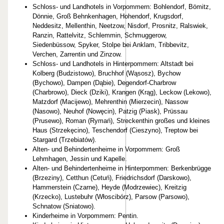
Schloss- und Landhotels in Vorpommern: Bohlendorf, Bömitz,
Dönnie, Groß Behnkenhagen, Hohendorf, Krugsdorf,
Neddesitz, Mellenthin, Neetzow, Nisdorf, Prosnitz, Ralswiek,
Ranzin, Rattelvitz, Schlemmin, Schmuggerow,
Siedenbüssow, Spyker, Stolpe bei Anklam, Tribbevitz,
Verchen, Zarrentin und Zinzow.
Schloss- und Landhotels in Hinterpommern: Altstadt bei
Kolberg (Budzistowo), Bruchhof (Wąsosz), Bychow
(Bychowo), Dampen (Dąbie), Degendorf-Charbrow
(Charbrowo), Dieck (Dziki), Krangen (Krąg), Leckow (Lekowo),
Matzdorf (Macijewo), Mehrenthin (Mierzecin), Nassow
(Nasowo), Neuhof (Nowęcin), Patzig (Piask), Prüssau
(Prusewo), Roman (Rymań), Streckenthin großes und kleines
Haus (Strzekęcino), Teschendorf (Cieszyno), Treptow bei
Stargard (Trzebiatów).
Alten- und Behindertenheime in Vorpommern: Groß
Lehmhagen, Jessin und Kapelle.
Alten- und Behindertenheime in Hinterpommen: Berkenbrügge
(Brzeziny), Cetthun (Cetuń), Friedrichsdorf (Darskowo),
Hammerstein (Czarne), Heyde (Modrzewiec), Kreitzig
(Krzecko), Lustebuhr (Włoscibórz), Parsow (Parsowo),
Schnatow (Sniatowo).
Kinderheime in Vorpommern: Pentin.