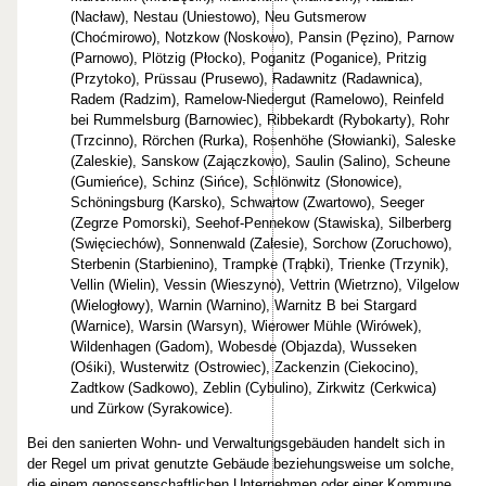
(Nacław), Nestau (Uniestowo), Neu Gutsmerow
(Choćmirowo), Notzkow (Noskowo), Pansin (Pęzino), Parnow
(Parnowo), Plötzig (Płocko), Poganitz (Poganice), Pritzig
(Przytoko), Prüssau (Prusewo), Radawnitz (Radawnica),
Radem (Radzim), Ramelow-Niedergut (Ramelowo), Reinfeld
bei Rummelsburg (Barnowiec), Ribbekardt (Rybokarty), Rohr
(Trzcinno), Rörchen (Rurka), Rosenhöhe (Słowianki), Saleske
(Zaleskie), Sanskow (Zajączkowo), Saulin (Salino), Scheune
(Gumieńce), Schinz (Sińce), Schlönwitz (Słonowice),
Schöningsburg (Karsko), Schwartow (Zwartowo), Seeger
(Zegrze Pomorski), Seehof-Pennekow (Stawiska), Silberberg
(Swięciechów), Sonnenwald (Zalesie), Sorchow (Zoruchowo),
Sterbenin (Starbienino), Trampke (Trąbki), Trienke (Trzynik),
Vellin (Wielin), Vessin (Wieszyno), Vettrin (Wietrzno), Vilgelow
(Wielogłowy), Warnin (Warnino), Warnitz B bei Stargard
(Warnice), Warsin (Warsyn), Wierower Mühle (Wirówek),
Wildenhagen (Gadom), Wobesde (Objazda), Wusseken
(Ośiki), Wusterwitz (Ostrowiec), Zackenzin (Ciekocino),
Zadtkow (Sadkowo), Zeblin (Cybulino), Zirkwitz (Cerkwica)
und Zürkow (Syrakowice).
Bei den sanierten Wohn- und Verwaltungsgebäuden handelt sich in
der Regel um privat genutzte Gebäude beziehungsweise um solche,
die einem genossenschaftlichen Unternehmen oder einer Kommune