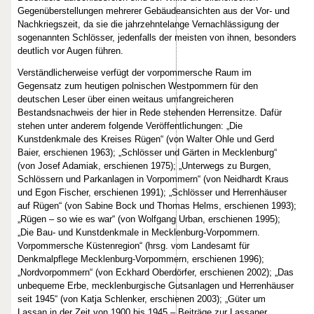
Gegenüberstellungen mehrerer Gebäudeansichten aus der Vor- und
Nachkriegszeit, da sie die jahrzehntelange Vernachlässigung der
sogenannten Schlösser, jedenfalls der meisten von ihnen, besonders
deutlich vor Augen führen.
Verständlicherweise verfügt der vorpommersche Raum im
Gegensatz zum heutigen polnischen Westpommern für den
deutschen Leser über einen weitaus umfangreicheren
Bestandsnachweis der hier in Rede stehenden Herrensitze. Dafür
stehen unter anderem folgende Veröffentlichungen: „Die
Kunstdenkmale des Kreises Rügen“ (von Walter Ohle und Gerd
Baier, erschienen 1963); „Schlösser und Gärten in Mecklenburg“
(von Josef Adamiak, erschienen 1975); „Unterwegs zu Burgen,
Schlössern und Parkanlagen in Vorpommern“ (von Neidhardt Kraus
und Egon Fischer, erschienen 1991); „Schlösser und Herrenhäuser
auf Rügen“ (von Sabine Bock und Thomas Helms, erschienen 1993);
„Rügen – so wie es war“ (von Wolfgang Urban, erschienen 1995);
„Die Bau- und Kunstdenkmale in Mecklenburg-Vorpommern.
Vorpommersche Küstenregion“ (hrsg. vom Landesamt für
Denkmalpflege Mecklenburg-Vorpommern, erschienen 1996);
„Nordvorpommern“ (von Eckhard Oberdörfer, erschienen 2002); „Das
unbequeme Erbe, mecklenburgische Gutsanlagen und Herrenhäuser
seit 1945“ (von Katja Schlenker, erschienen 2003); „Güter um
Lassan in der Zeit von 1900 bis 1945 – Beiträge zur Lassaner