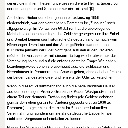
denen, die in ihrem Herzen unvergessen die alte Heimat tragen, von
der die Landgüter und Schlösser nur ein Teil sind.“[9]
Als Helmut Sieber den oben genannte Textauszug 1959
niederschrieb, war den vertriebenen Pommern ihr „Zuhause“ noch
allgegenwärtig. Im Verlauf von 60 Jahren hat die überwiegende
Mehrheit von ihnen allerdings das Zeitliche gesegnet und ihre Enkel
und Urenkel kennen das historische Ostdeutschland nur noch vom
Hörensagen. Damit sie und ihre Altersgefährten das deutsche
Kulturerbe jenseits der Oder nicht ganz aus den Augen verlieren,
möchte der Verfasser es mit diesem Beitrag wieder etwas aus der
Versenkung holen und auf die anfangs gestellte Frage: Wie sahen
beziehungsweise sehen sie überhaupt aus, die Schlösser und
Herrenhäuser in Pommern, eine Antwort geben, ohne dabei auf einen
der beiden Landesteile dies- und jenseits der Oder zu verzichten.
Wenn in diesem Zusammenhang auch die bedeutendsten Häuser
aus der ehemaligen Provinz Grenzmark Posen-Westpreußen und
einem Teil der Neumark Erwähnung finden (die Gebiete gehörten
gemäß dem oben genannten Änderungsgesetz erst ab 1938 zu
Pommern), so geschieht dies nicht im Sinne ihrer kulturellen
Vereinnahmung, sondern um sie als ostdeutsche Baudenkmäler
nicht dem Vergessen anheimfallen zu lassen.
Neben den Vorzeigeobjekten und den weniger bekannten Adelssitzen