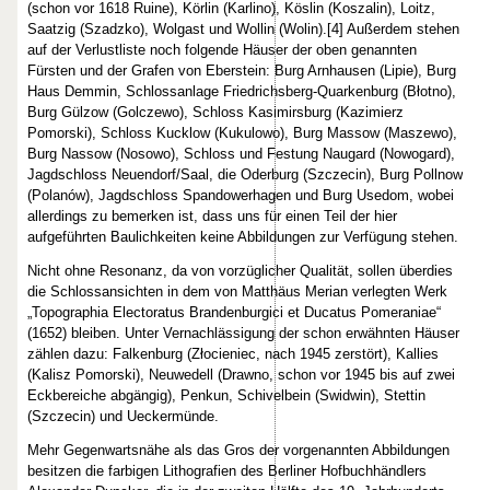
(schon vor 1618 Ruine), Körlin (Karlino), Köslin (Koszalin), Loitz,
Saatzig (Szadzko), Wolgast und Wollin (Wolin).[4] Außerdem stehen
auf der Verlustliste noch folgende Häuser der oben genannten
Fürsten und der Grafen von Eberstein: Burg Arnhausen (Lipie), Burg
Haus Demmin, Schlossanlage Friedrichsberg-Quarkenburg (Błotno),
Burg Gülzow (Golczewo), Schloss Kasimirsburg (Kazimierz
Pomorski), Schloss Kucklow (Kukulowo), Burg Massow (Maszewo),
Burg Nassow (Nosowo), Schloss und Festung Naugard (Nowogard),
Jagdschloss Neuendorf/Saal, die Oderburg (Szczecin), Burg Pollnow
(Polanów), Jagdschloss Spandowerhagen und Burg Usedom, wobei
allerdings zu bemerken ist, dass uns für einen Teil der hier
aufgeführten Baulichkeiten keine Abbildungen zur Verfügung stehen.
Nicht ohne Resonanz, da von vorzüglicher Qualität, sollen überdies
die Schlossansichten in dem von Matthäus Merian verlegten Werk
„Topographia Electoratus Brandenburgici et Ducatus Pomeraniae“
(1652) bleiben. Unter Vernachlässigung der schon erwähnten Häuser
zählen dazu: Falkenburg (Złocieniec, nach 1945 zerstört), Kallies
(Kalisz Pomorski), Neuwedell (Drawno, schon vor 1945 bis auf zwei
Eckbereiche abgängig), Penkun, Schivelbein (Swidwin), Stettin
(Szczecin) und Ueckermünde.
Mehr Gegenwartsnähe als das Gros der vorgenannten Abbildungen
besitzen die farbigen Lithografien des Berliner Hofbuchhändlers