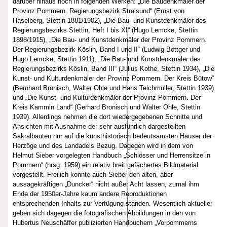
darüber hinaus noch in folgenden Werken: „Die Baudenkmäler der
Provinz Pommern. Regierungsbezirk Stralsund“ (Ernst von
Haselberg, Stettin 1881/1902), „Die Bau- und Kunstdenkmäler des
Regierungsbezirks Stettin, Heft I bis XI“ (Hugo Lemcke, Stettin
1898/1915), „Die Bau- und Kunstdenkmäler der Provinz Pommern.
Der Regierungsbezirk Köslin, Band I und II“ (Ludwig Böttger und
Hugo Lemcke, Stettin 1911), „Die Bau- und Kunstdenkmäler des
Regierungsbezirks Köslin, Band III“ (Julius Kothe, Stettin 1934), „Die
Kunst- und Kulturdenkmäler der Provinz Pommern. Der Kreis Bütow“
(Bernhard Bronisch, Walter Ohle und Hans Teichmüller, Stettin 1939)
und „Die Kunst- und Kulturdenkmäler der Provinz Pommern. Der
Kreis Kammin Land“ (Gerhard Bronisch und Walter Ohle, Stettin
1939). Allerdings nehmen die dort wiedergegebenen Schnitte und
Ansichten mit Ausnahme der sehr ausführlich dargestellten
Sakralbauten nur auf die kunsthistorisch bedeutsamsten Häuser der
Herzöge und des Landadels Bezug. Dagegen wird in dem von
Helmut Sieber vorgelegten Handbuch „Schlösser und Herrensitze in
Pommern“ (hrsg. 1959) ein relativ breit gefächertes Bildmaterial
vorgestellt. Freilich konnte auch Sieber den alten, aber
aussagekräftigen „Duncker“ nicht außer Acht lassen, zumal ihm
Ende der 1950er-Jahre kaum andere Reproduktionen
entsprechenden Inhalts zur Verfügung standen. Wesentlich aktueller
geben sich dagegen die fotografischen Abbildungen in den von
Hubertus Neuschäffer publizierten Handbüchern „Vorpommerns