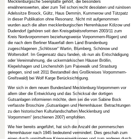
Mecklenburgische Seenplatte gehört, die besonders
erwähnenswerten, aber zum Teil schon recht desolaten und ruinösen
Adelssitze Broock, Gültz, Haus Demmin, Kummerow und Tützpatz
in dieser Publikation ohne Resonanz. Nicht mit aufgenommen
wurden auch die alten mecklenburgischen Herrenhäuser Kölzow und
Dudendorf (gehören seit den Kreisgebietsreformen 2003/11 zum
Kreis Nordvorpommern beziehungsweise Vorpommern-Rügen) und
die nach dem Berliner Mauerfall dem Land Brandenburg
zugeschlagenen „Schlösser“ Wartin, Blumberg, Schönow und
Woltersdorf. Im Gegensatz dazu fanden, ob nun als Entschädigung
oder Vereinnahmung, die uckermärkischen Häuser Bröllin,
Klepelshagen und Linchenshöh (um Pasewalk und Strasburg
gelegen, sind seit 2011 Bestandteil des Großkreises Vorpommern-
Greifswald) bei Wolf Karge Berücksichtigung.
Wer sich in dem neuen Bundesland Mecklenburg-Vorpommern vor
allem über die Entwicklung und das Schicksal der dortigen
Gutsanlagen informieren möchte, dem sei die von Sabine Bock
verfasste Broschüre „Gutsanlagen und Herrenhäuser. Betrachtungen
zu den historischen Kulturlandschaften Mecklenburg und
Vorpommern“ (erschienen 2007) empfohlen.
Wie hier bereits angeführt, hat sich die Anzahl der pommerschen
Herrenhäuser nach 1945 bedeutend vermindert. Dies geschah zum
einen durch unmittelbare Kriegseinwirkungen und zum anderen durch