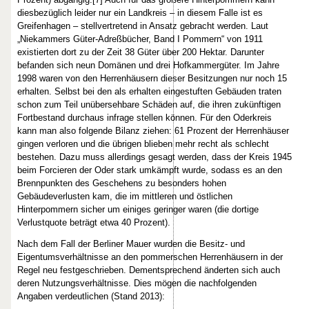
diesbezüglich leider nur ein Landkreis – in diesem Falle ist es
Greifenhagen – stellvertretend in Ansatz gebracht werden. Laut
„Niekammers Güter-Adreßbücher, Band I Pommern“ von 1911
existierten dort zu der Zeit 38 Güter über 200 Hektar. Darunter
befanden sich neun Domänen und drei Hofkammergüter. Im Jahre
1998 waren von den Herrenhäusern dieser Besitzungen nur noch 15
erhalten. Selbst bei den als erhalten eingestuften Gebäuden traten
schon zum Teil unübersehbare Schäden auf, die ihren zukünftigen
Fortbestand durchaus infrage stellen können. Für den Oderkreis
kann man also folgende Bilanz ziehen: 61 Prozent der Herrenhäuser
gingen verloren und die übrigen blieben mehr recht als schlecht
bestehen. Dazu muss allerdings gesagt werden, dass der Kreis 1945
beim Forcieren der Oder stark umkämpft wurde, sodass es an den
Brennpunkten des Geschehens zu besonders hohen
Gebäudeverlusten kam, die im mittleren und östlichen
Hinterpommern sicher um einiges geringer waren (die dortige
Verlustquote beträgt etwa 40 Prozent).
Nach dem Fall der Berliner Mauer wurden die Besitz- und
Eigentumsverhältnisse an den pommerschen Herrenhäusern in der
Regel neu festgeschrieben. Dementsprechend änderten sich auch
deren Nutzungsverhältnisse. Dies mögen die nachfolgenden
Angaben verdeutlichen (Stand 2013):