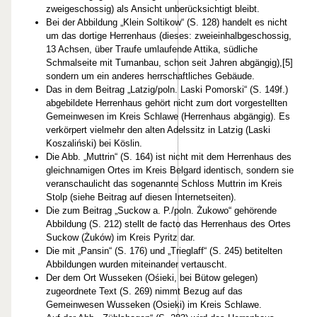
zweigeschossig) als Ansicht unberücksichtigt bleibt.
Bei der Abbildung „Klein Soltikow“ (S. 128) handelt es nicht
um das dortige Herrenhaus (dieses: zweieinhalbgeschossig,
13 Achsen, über Traufe umlaufende Attika, südliche
Schmalseite mit Tumanbau, schon seit Jahren abgängig),[5]
sondern um ein anderes herrschaftliches Gebäude.
Das in dem Beitrag „Latzig/poln. Laski Pomorski“ (S. 149f.)
abgebildete Herrenhaus gehört nicht zum dort vorgestellten
Gemeinwesen im Kreis Schlawe (Herrenhaus abgängig). Es
verkörpert vielmehr den alten Adelssitz in Latzig (Laski
Koszaliński) bei Köslin.
Die Abb. „Muttrin“ (S. 164) ist nicht mit dem Herrenhaus des
gleichnamigen Ortes im Kreis Belgard identisch, sondern sie
veranschaulicht das sogenannte Schloss Muttrin im Kreis
Stolp (siehe Beitrag auf diesen Internetseiten).
Die zum Beitrag „Suckow a. P./poln. Żukowo“ gehörende
Abbildung (S. 212) stellt de facto das Herrenhaus des Ortes
Suckow (Żuków) im Kreis Pyritz dar.
Die mit „Pansin“ (S. 176) und „Trieglaff“ (S. 245) betitelten
Abbildungen wurden miteinander vertauscht.
Der dem Ort Wusseken (Ośieki, bei Bütow gelegen)
zugeordnete Text (S. 269) nimmt Bezug auf das
Gemeinwesen Wusseken (Osieki) im Kreis Schlawe.