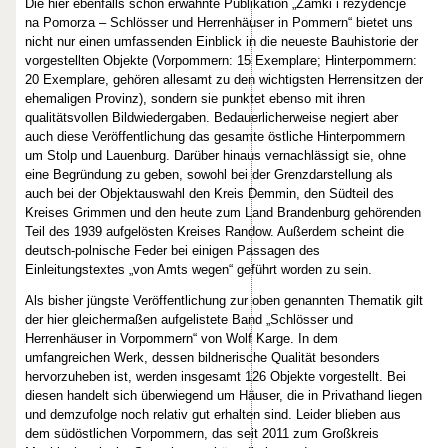
Die hier ebenfalls schon erwähnte Publikation „Zamki i rezydencje
na Pomorza – Schlösser und Herrenhäuser in Pommern“ bietet uns
nicht nur einen umfassenden Einblick in die neueste Bauhistorie der
vorgestellten Objekte (Vorpommern: 15 Exemplare; Hinterpommern:
20 Exemplare, gehören allesamt zu den wichtigsten Herrensitzen der
ehemaligen Provinz), sondern sie punktet ebenso mit ihren
qualitätsvollen Bildwiedergaben. Bedauerlicherweise negiert aber
auch diese Veröffentlichung das gesamte östliche Hinterpommern
um Stolp und Lauenburg. Darüber hinaus vernachlässigt sie, ohne
eine Begründung zu geben, sowohl bei der Grenzdarstellung als
auch bei der Objektauswahl den Kreis Demmin, den Südteil des
Kreises Grimmen und den heute zum Land Brandenburg gehörenden
Teil des 1939 aufgelösten Kreises Randow. Außerdem scheint die
deutsch-polnische Feder bei einigen Passagen des
Einleitungstextes „von Amts wegen“ geführt worden zu sein.
Als bisher jüngste Veröffentlichung zur oben genannten Thematik gilt
der hier gleichermaßen aufgelistete Band „Schlösser und
Herrenhäuser in Vorpommern“ von Wolf Karge. In dem
umfangreichen Werk, dessen bildnerische Qualität besonders
hervorzuheben ist, werden insgesamt 126 Objekte vorgestellt. Bei
diesen handelt sich überwiegend um Häuser, die in Privathand liegen
und demzufolge noch relativ gut erhalten sind. Leider blieben aus
dem südöstlichen Vorpommern, das seit 2011 zum Großkreis