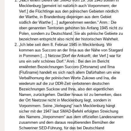
„Nach einem Befehl der SMAD vom 19. Juli 1945 sollten in
Mecklenburg [gemeint ist natürlich auch Vorpommern; der
Verf.] die Flüchtlinge aus den polnischen Gebieten nördlich
der Warthe, in Brandenburg diejenigen aus dem Gebiet
südlich der Warthe […] aufgenommen werden.“ Anm.: Die
oben genannten Territorien gehörten bis Anfang 1945 nicht zu
Polen, sondern zu Deutschland. Sie als polnische Gebiete zu
bezeichnen entspricht also nicht der historischen Wahrheit.
„Ich lebe seit dem 8. Februar 1945 in Mecklenburg. Wir
kommen aus Succoro an der Ilma aus der Nähe von Stargard
in Pommern […] Netzow [Dorf der Ankunft; der Verf.] war für
uns ein sehr schönes Dorf.“ Anm.: Bei den im Bericht
erwähnten Bezeichnungen Succoro (Ortsname) und Ilma
(Flußname) handelt es sich nach allem Dafürhalten um eine
Verballhornung der polnischen Worte Zukowo und Ina, die
wiederum auf die zur DDR-Zeit verbotenen deutschen
Bezeichnungen Suckow und Ihna, also den eigentlichen
Namen, zurückgehen. Darüber hinaus ist zu bemerken, dass
der Ort Neetzow nicht in Mecklenburg liegt, sondern in
Vorpommern. Seine „Verlegung“ nach Mecklenburg hängt
sicher mit der 1947 laut SMAD-Befehl erfolgten Streichung
des Namens „Vorpommern“ aus dem offiziellen Landesnamen
zusammen und dem daraus resultierenden Bemühen der
Schweriner SED-Führung, für das bei Deutschland