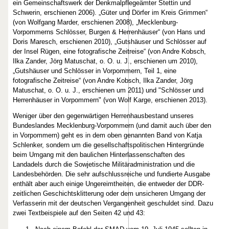
ein Gemeinschaftswerk der Denkmalpflegeämter Stettin und
Schwerin, erschienen 2006). „Güter und Dörfer im Kreis Grimmen“
(von Wolfgang Marder, erschienen 2008), „Mecklenburg-
Vorpommerns Schlösser, Burgen & Herrenhäuser“ (von Hans und
Doris Maresch, erschienen 2010), „Gutshäuser und Schlösser auf
der Insel Rügen, eine fotografische Zeitreise“ (von Andre Kobsch,
Ilka Zander, Jörg Matuschat, o. O. u. J., erschienen um 2010),
„Gutshäuser und Schlösser in Vorpommern, Teil 1, eine
fotografische Zeitreise“ (von Andre Kobsch, Ilka Zander, Jörg
Matuschat, o. O. u. J., erschienen um 2011) und "Schlösser und
Herrenhäuser in Vorpommern" (von Wolf Karge, erschienen 2013).
Weniger über den gegenwärtigen Herrenhausbestand unseres
Bundeslandes Mecklenburg-Vorpommern (und damit auch über den
in Vorpommern) geht es in dem oben genannten Band von Katja
Schlenker, sondern um die gesellschaftspolitischen Hintergründe
beim Umgang mit den baulichen Hinterlassenschaften des
Landadels durch die Sowjetische Militäradministration und die
Landesbehörden. Die sehr aufschlussreiche und fundierte Ausgabe
enthält aber auch einige Ungereimtheiten, die entweder der DDR-
zeitlichen Geschichtsklitterung oder dem unsicheren Umgang der
Verfasserin mit der deutschen Vergangenheit geschuldet sind. Dazu
zwei Textbeispiele auf den Seiten 42 und 43: