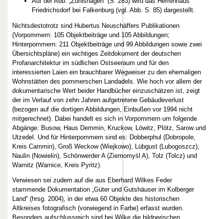
Auf der Abb. „Zühlshagen“ (S. 283) wird das Herrenhaus
Friedrichsdorf bei Falkenburg (vgl. Abb. S. 85) dargestellt.
Nichtsdestotrotz sind Hubertus Neuschäffers Publikationen
(Vorpommern: 105 Objektbeiträge und 105 Abbildungen;
Hinterpommern: 211 Objektbeiträge und 99 Abbildungen sowie zwei
Übersichtspläne) ein wichtiges Zeitdokument der deutschen
Profanarchitektur im südlichen Ostseeraum und für den
interessierten Laien ein brauchbarer Wegweiser zu den ehemaligen
Wohnstätten des pommerschen Landadels. Wie hoch vor allem der
dokumentarische Wert beider Handbücher einzuschätzen ist, zeigt
der im Verlauf von zehn Jahren aufgetretene Gebäudeverlust
(bezogen auf die dortigen Abbildungen, Einbußen vor 1994 nicht
mitgerechnet). Dabei handelt es sich in Vorpommern um folgende
Abgänge: Busow, Haus Demmin, Kruckow, Löwitz, Plötz, Sarow und
Utzedel. Und für Hinterpommern sind es: Dobberphul (Dobropole,
Kreis Cammin), Groß Weckow (Wiejkowo), Lübgust (Lubogoszcz),
Naulin (Nowielin), Schönwerder A (Ziemomyśl A), Tolz (Tolcz) und
Warnitz (Warnice, Kreis Pyritz).
Verwiesen sei zudem auf die aus Eberhard Wilkes Feder
stammende Dokumentation „Güter und Gutshäuser im Kolberger
Land“ (hrsg. 2004), in der etwa 60 Objekte des historischen
Altkreises fotografisch (vorwiegend in Farbe) erfasst wurden.
Besonders aufschlussreich sind bei Wilke die bildnerischen