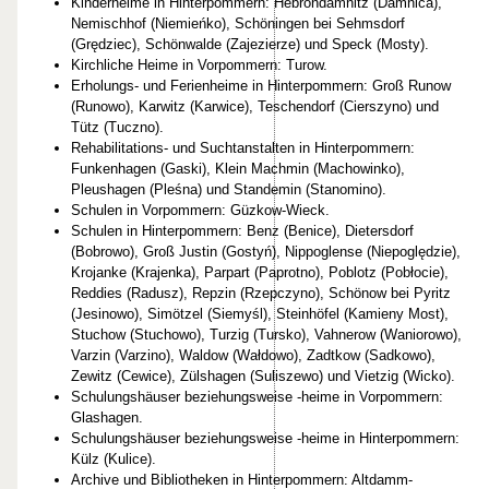
Kinderheime in Hinterpommern: Hebrondamnitz (Damnica),
Nemischhof (Niemieńko), Schöningen bei Sehmsdorf
(Grędziec), Schönwalde (Zajezierze) und Speck (Mosty).
Kirchliche Heime in Vorpommern: Turow.
Erholungs- und Ferienheime in Hinterpommern: Groß Runow
(Runowo), Karwitz (Karwice), Teschendorf (Cierszyno) und
Tütz (Tuczno).
Rehabilitations- und Suchtanstalten in Hinterpommern:
Funkenhagen (Gaski), Klein Machmin (Machowinko),
Pleushagen (Pleśna) und Standemin (Stanomino).
Schulen in Vorpommern: Güzkow-Wieck.
Schulen in Hinterpommern: Benz (Benice), Dietersdorf
(Bobrowo), Groß Justin (Gostyń), Nippoglense (Niepoględzie),
Krojanke (Krajenka), Parpart (Paprotno), Poblotz (Pobłocie),
Reddies (Radusz), Repzin (Rzepczyno), Schönow bei Pyritz
(Jesinowo), Simötzel (Siemyśl), Steinhöfel (Kamieny Most),
Stuchow (Stuchowo), Turzig (Tursko), Vahnerow (Waniorowo),
Varzin (Varzino), Waldow (Wałdowo), Zadtkow (Sadkowo),
Zewitz (Cewice), Zülshagen (Suliszewo) und Vietzig (Wicko).
Schulungshäuser beziehungsweise -heime in Vorpommern:
Glashagen.
Schulungshäuser beziehungsweise -heime in Hinterpommern:
Külz (Kulice).
Archive und Bibliotheken in Hinterpommern: Altdamm-