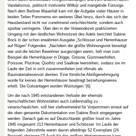
Vandalismus, politisch motivierte Willkür und mangelnde Fürsorge.
Nach dem Berliner Mauerfall kam mit der Aufgabe vieler Häuser in
beiden Teilen Pommerns ein weiteres Übel hinzu, durch das sich der
Hausbestand nicht nur zunehmend verschlechterte, sondern auch
spürbar verringerte. Über den in der Vorwendezeit praktizierten
Umgang mit den ländlichen Wohnsitzen des Adels berichtet Sabine
Bock in der schon erwähnten Ausgabe „Schlösser und Herrenhäuser
auf Rügen“ Folgendes: „Nachdem die größte Wohnungsnot beseitigt
war und die letzten Bewohner ausgezogen waren, ließ man zum
Beispiel die Herrenhäuser in Drigge, Grosow, Güstrowerhöfen,
Poissow, Pluckow, Quoltitz und Saalkow leerstehen, sodass sie im
Laufe der Zeit in sich zusammenfielen und oftmals als
Baumaterialreservoir dienten. Eine förmliche Abrißgenehmigung
wurde für keines der Herrenhäuser beantragt beziehungsweise
erteilt. Die Gutsanlagen wurden Wüstungen.“[6]
Um die nach 1945 entstandenen Verluste der ehemals
herrschaftlichen Wohnstätten auch zahlenmäßig zu
veranschaulichen, soll hier stellvertretend für Vorpommern erneut auf
die oben genannte Dokumentation von Sabine Bock eingegangen
werden. Danach gab es auf Deutschlands größter Insel im Jahre
1945 insgesamt 213 Herrenhäuser und Schlösser. Im Laufe der
folgenden Jahrzehnte waren davon allerdings 52 Exemplare (24
Prozent) abgängig.[7] Auch für das größere Hinterpommern kann