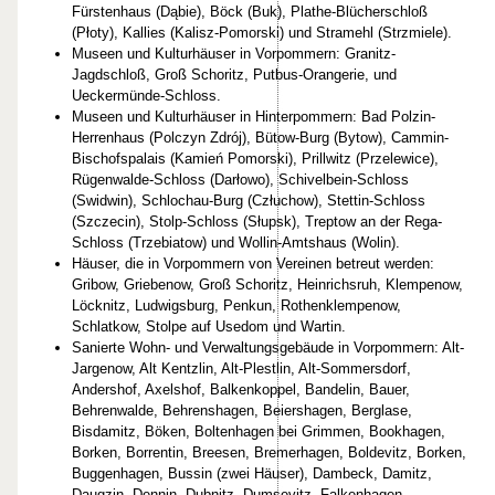
Fürstenhaus (Dąbie), Böck (Buk), Plathe-Blücherschloß
(Płoty), Kallies (Kalisz-Pomorski) und Stramehl (Strzmiele).
Museen und Kulturhäuser in Vorpommern: Granitz-
Jagdschloß, Groß Schoritz, Putbus-Orangerie, und
Ueckermünde-Schloss.
Museen und Kulturhäuser in Hinterpommern: Bad Polzin-
Herrenhaus (Polczyn Zdrój), Bütow-Burg (Bytow), Cammin-
Bischofspalais (Kamień Pomorski), Prillwitz (Przelewice),
Rügenwalde-Schloss (Darłowo), Schivelbein-Schloss
(Swidwin), Schlochau-Burg (Człuchow), Stettin-Schloss
(Szczecin), Stolp-Schloss (Słupsk), Treptow an der Rega-
Schloss (Trzebiatow) und Wollin-Amtshaus (Wolin).
Häuser, die in Vorpommern von Vereinen betreut werden:
Gribow, Griebenow, Groß Schoritz, Heinrichsruh, Klempenow,
Löcknitz, Ludwigsburg, Penkun, Rothenklempenow,
Schlatkow, Stolpe auf Usedom und Wartin.
Sanierte Wohn- und Verwaltungsgebäude in Vorpommern: Alt-
Jargenow, Alt Kentzlin, Alt-Plestlin, Alt-Sommersdorf,
Andershof, Axelshof, Balkenkoppel, Bandelin, Bauer,
Behrenwalde, Behrenshagen, Beiershagen, Berglase,
Bisdamitz, Böken, Boltenhagen bei Grimmen, Bookhagen,
Borken, Borrentin, Breesen, Bremerhagen, Boldevitz, Borken,
Buggenhagen, Bussin (zwei Häuser), Dambeck, Damitz,
Daugzin, Dennin, Dubnitz, Dumsevitz, Falkenhagen,