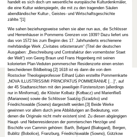
handelt es sich doch um wesentliche europäische Kulturdenkmäler,
die eine Kultur widerspiegeln, die mit zu den tragenden Säulen
abendländischer Kultur-, Geistes- und Wirtschaftsgeschichte
zählte.“[1]
Wie sahen beziehungsweise sehen sie aber nun aus, die Schlösser
und Herrenhäuser in Pommerns Grenzen von 1939? Dazu liefert uns
das von 1572 bis zum Beginn des 17. Jahrhunderts erschienene
mehrbändige Werk „Civitates orbisterrarum“ (Titel der deutschen
Ausgaben: „Beschreibung und Contrafaktur den vornembster Staet
der Welt“) von Georg Braun und Frans Hogenberg mit seinen
kolorierten Plan-Veduten pommerscher Residenzorte einen ersten
bescheidenen Bildbeitrag.[2] 1618 ist es dann die von dem
Rostocker Theologieprofesser Eilhard Lubin erstellte Pommernkarte
„NOVA ILLUSTRISSIMI PRINCIPATUS POMMERANIÆ […]“, auf
der 45 Stadtansichten mit den jeweiligen Fürstensitzen (allerdings
nur in Miniformat), die Klöster Kolbatz (Kołbacz) und Marienfließ
(Marianowo) sowie die Schlösser Saatzig (Szadzko) und
Friedrichswalde (Sowno) dargestellt werden.[3] Beide Werke
gewinnen vor allem durch jene Abbildungen an Bedeutung, von
denen die Originale nicht mehr existent sind. Zu diesen abgängigen
Haupt- und Nebenresidenzen der pommerschen Herzöge und
Bischöfe von Cammin gehören: Barth, Belgard (Białogard), Bergen,
Bublitz (Bobolice), Franzburg, Friedrichswalde (Sowno), Gützkow