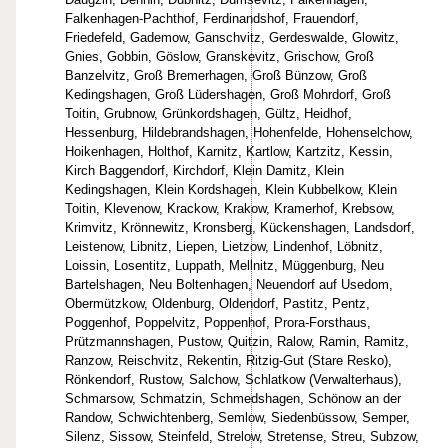
Falkenhagen-Pachthof, Ferdinandshof, Frauendorf,
Friedefeld, Gademow, Ganschvitz, Gerdeswalde, Glowitz,
Gnies, Gobbin, Göslow, Granskevitz, Grischow, Groß
Banzelvitz, Groß Bremerhagen, Groß Bünzow, Groß
Kedingshagen, Groß Lüdershagen, Groß Mohrdorf, Groß
Toitin, Grubnow, Grünkordshagen, Gültz, Heidhof,
Hessenburg, Hildebrandshagen, Hohenfelde, Hohenselchow,
Hoikenhagen, Holthof, Karnitz, Kartlow, Kartzitz, Kessin,
Kirch Baggendorf, Kirchdorf, Klein Damitz, Klein
Kedingshagen, Klein Kordshagen, Klein Kubbelkow, Klein
Toitin, Klevenow, Krackow, Krakow, Kramerhof, Krebsow,
Krimvitz, Krönnewitz, Kronsberg, Kückenshagen, Landsdorf,
Leistenow, Libnitz, Liepen, Lietzow, Lindenhof, Löbnitz,
Loissin, Losentitz, Luppath, Mellnitz, Müggenburg, Neu
Bartelshagen, Neu Boltenhagen, Neuendorf auf Usedom,
Obermützkow, Oldenburg, Oldendorf, Pastitz, Pentz,
Poggenhof, Poppelvitz, Poppenhof, Prora-Forsthaus,
Prützmannshagen, Pustow, Quitzin, Ralow, Ramin, Ramitz,
Ranzow, Reischvitz, Rekentin, Ritzig-Gut (Stare Resko),
Rönkendorf, Rustow, Salchow, Schlatkow (Verwalterhaus),
Schmarsow, Schmatzin, Schmedshagen, Schönow an der
Randow, Schwichtenberg, Semlow, Siedenbüssow, Semper,
Silenz, Sissow, Steinfeld, Strelow, Stretense, Streu, Subzow,