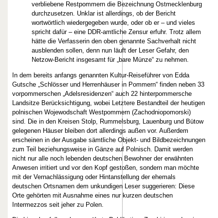
verbliebene Restpommern die Bezeichnung Ostmecklenburg
durchzusetzen. Unklar ist allerdings, ob der Bericht
wortwörtlich wiedergegeben wurde, oder ob er – und vieles
spricht dafür – eine DDR-amtliche Zensur erfuhr. Trotz allem
hätte die Verfasserin den oben genannte Sachverhalt nicht
ausblenden sollen, denn nun läuft der Leser Gefahr, den
Netzow-Bericht insgesamt für „bare Münze“ zu nehmen.
In dem bereits anfangs genannten Kultur-Reiseführer von Edda
Gutsche „Schlösser und Herrenhäuser in Pommern“ finden neben 33
vorpommerschen „Adelsresidenzen“ auch 22 hinterpommersche
Landsitze Berücksichtigung, wobei Letztere Bestandteil der heutigen
polnischen Wojewodschaft Westpommern (Zachodniopomorski)
sind. Die in den Kreisen Stolp, Rummelsburg, Lauenburg und Bütow
gelegenen Häuser bleiben dort allerdings außen vor. Außerdem
erscheinen in der Ausgabe sämtliche Objekt- und Bildbezeichnungen
zum Teil beziehungsweise in Gänze auf Polnisch. Damit werden
nicht nur alle noch lebenden deutschen Bewohner der erwähnten
Anwesen irritiert und vor den Kopf gestoßen, sondern man möchte
mit der Vernachlässigung oder Hintanstellung der ehemals
deutschen Ortsnamen dem unkundigen Leser suggerieren: Diese
Orte gehörten mit Ausnahme eines nur kurzen deutschen
Intermezzos seit jeher zu Polen.