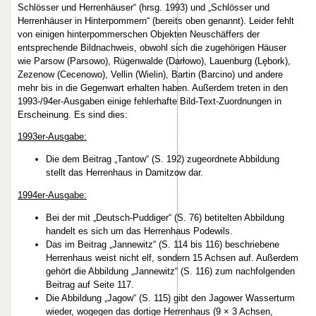
Schlösser und Herrenhäuser“ (hrsg. 1993) und „Schlösser und
Herrenhäuser in Hinterpommern“ (bereits oben genannt). Leider fehlt
von einigen hinterpommerschen Objekten Neuschäffers der
entsprechende Bildnachweis, obwohl sich die zugehörigen Häuser
wie Parsow (Parsowo), Rügenwalde (Darłowo), Lauenburg (Lębork),
Zezenow (Cecenowo), Vellin (Wielin), Bartin (Barcino) und andere
mehr bis in die Gegenwart erhalten haben. Außerdem treten in den
1993-/94er-Ausgaben einige fehlerhafte Bild-Text-Zuordnungen in
Erscheinung. Es sind dies:
1993er-Ausgabe:
Die dem Beitrag „Tantow“ (S. 192) zugeordnete Abbildung
stellt das Herrenhaus in Damitzow dar.
1994er-Ausgabe:
Bei der mit „Deutsch-Puddiger“ (S. 76) betitelten Abbildung
handelt es sich um das Herrenhaus Podewils.
Das im Beitrag „Jannewitz“ (S. 114 bis 116) beschriebene
Herrenhaus weist nicht elf, sondern 15 Achsen auf. Außerdem
gehört die Abbildung „Jannewitz“ (S. 116) zum nachfolgenden
Beitrag auf Seite 117.
Die Abbildung „Jagow“ (S. 115) gibt den Jagower Wasserturm
wieder, wogegen das dortige Herrenhaus (9 × 3 Achsen,