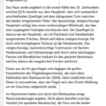
umgestalten.[2]
Das Haus wurde angeblich in der ersten Hälfte des 19. Jahrhunderts
errichtet.[3] Es besteht aus dem Haupttrakt, dem sich nordwestlich
anschließenden Querflügel und dem oktogonalen Turm zwischen
den beiden erstgenannten Teilen. Der neunachsige, dreigeschossige
Haupttrakt verfügt über einen nordostseitigen Mittelrisalit, der über
eine vorgelagerte Freitreppe erschlossen wird. Der Querflügel ist,
ebenso wie der Haupttrakt, ein mit Flachdach und Gewölbekeller
ausgestatteter Putzbau. Betont wird dieser zweigeschossige Teil
durch eine hochgelegene Terrasse an der Nordwestseite. Das
viergeschossige, backsteinsichtige Turmmassiv mit flachem
Haubenaufsatz und Fahnenstange wirkt durch seine spitzbogigen
Fenster und Blendflächen markant für das gesamte Herrenhaus,
welches ebenso die neogotischen Formen aufnimmt.
Etwas aus der Art geschlagen sind dagegen die großen
Kastenfenster des Flügelobergeschosses, die nach allem
Dafürhalten dem Bauhausstil der 1920er Jahre verpflichtet sind.
Daher ist anzunehmen, dass der Flügel nach dem Ersten Weltkrieg
um ein Geschoss aufgestockt wurde.
Im Hausinneren haben sich durch den Hotelausbau einige
Raumveränderungen ergeben. Nicht davon betroffen sind das
Vestibül (mit apsidialer Wandnische), die Flure und die beiden