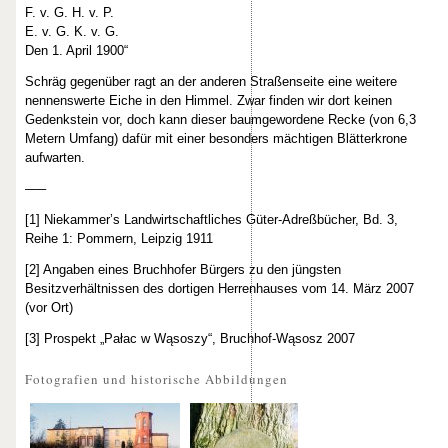
F. v. G. H. v. P.
E. v. G. K. v. G.
Den 1. April 1900“
Schräg gegenüber ragt an der anderen Straßenseite eine weitere
nennenswerte Eiche in den Himmel. Zwar finden wir dort keinen
Gedenkstein vor, doch kann dieser baumgewordene Recke (von 6,3
Metern Umfang) dafür mit einer besonders mächtigen Blätterkrone
aufwarten.
–––
[1] Niekammer’s Landwirtschaftliches Güter-Adreßbücher, Bd. 3,
Reihe 1: Pommern, Leipzig 1911
[2] Angaben eines Bruchhofer Bürgers zu den jüngsten
Besitzverhältnissen des dortigen Herrenhauses vom 14. März 2007
(vor Ort)
[3] Prospekt „Pałac w Wąsoszy“, Bruchhof-Wąsosz 2007
Fotografien und historische Abbildungen