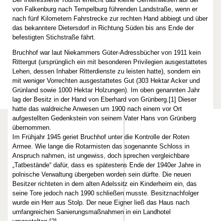
von Falkenburg nach Tempelburg führenden Landstraße, wenn er
nach fünf Kilometern Fahrstrecke zur rechten Hand abbiegt und über
das bekanntere Dietersdorf in Richtung Süden bis ans Ende der
befestigten Stichstraße fährt.
Bruchhof war laut Niekammers Güter-Adressbücher von 1911 kein
Rittergut (ursprünglich ein mit besonderen Privilegien ausgestattetes
Lehen, dessen Inhaber Ritterdienste zu leisten hatte), sondern ein
mit weniger Vorrechten ausgestattetes Gut (303 Hektar Acker und
Grünland sowie 1000 Hektar Holzungen). Im oben genannten Jahr
lag der Besitz in der Hand von Eberhard von Grünberg.[1] Dieser
hatte das waldreiche Anwesen um 1900 nach einem vor Ort
aufgestellten Gedenkstein von seinem Vater Hans von Grünberg
übernommen.
Im Frühjahr 1945 geriet Bruchhof unter die Kontrolle der Roten
Armee. Wie lange die Rotarmisten das sogenannte Schloss in
Anspruch nahmen, ist ungewiss, doch sprechen vergleichbare
„Tatbestände“ dafür, dass es spätestens Ende der 1940er Jahre in
polnische Verwaltung übergeben worden sein dürfte. Die neuen
Besitzer richteten in dem alten Adelssitz ein Kinderheim ein, das
seine Tore jedoch nach 1990 schließen musste. Besitznachfolger
wurde ein Herr aus Stolp. Der neue Eigner ließ das Haus nach
umfangreichen Sanierungsmaßnahmen in ein Landhotel