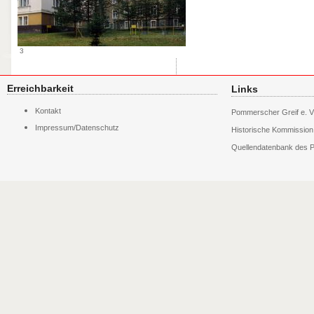
3
Erreichbarkeit
Links
Navigation
Kontakt
Pommerscher Greif e. V
überspringen
Impressum/Datenschutz
Historische Kommissio
Quellendatenbank des P