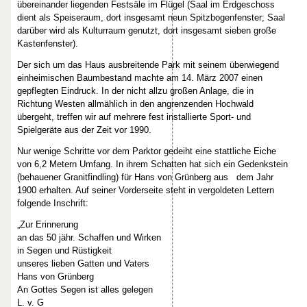
übereinander liegenden Festsäle im Flügel (Saal im Erdgeschoss
dient als Speiseraum, dort insgesamt neun Spitzbogenfenster; Saal
darüber wird als Kulturraum genutzt, dort insgesamt sieben große
Kastenfenster).
Der sich um das Haus ausbreitende Park mit seinem überwiegend
einheimischen Baumbestand machte am 14. März 2007 einen
gepflegten Eindruck. In der nicht allzu großen Anlage, die in
Richtung Westen allmählich in den angrenzenden Hochwald
übergeht, treffen wir auf mehrere fest installierte Sport- und
Spielgeräte aus der Zeit vor 1990.
Nur wenige Schritte vor dem Parktor gedeiht eine stattliche Eiche
von 6,2 Metern Umfang. In ihrem Schatten hat sich ein Gedenkstein
(behauener Granitfindling) für Hans von Grünberg aus dem Jahr
1900 erhalten. Auf seiner Vorderseite steht in vergoldeten Lettern
folgende Inschrift:
„Zur Erinnerung
an das 50 jähr. Schaffen und Wirken
in Segen und Rüstigkeit
unseres lieben Gatten und Vaters
Hans von Grünberg
An Gottes Segen ist alles gelegen
L. v. G