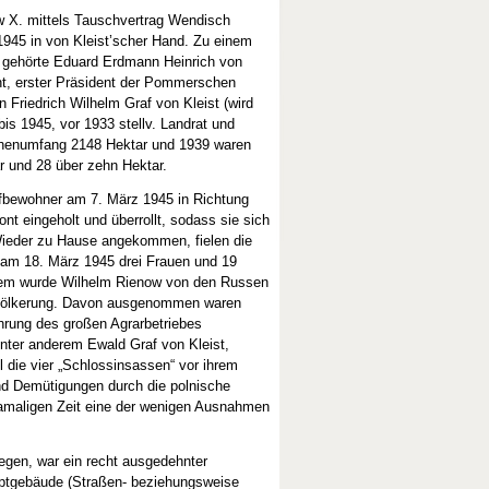
w X. mittels Tauschvertrag Wendisch
 1945 in von Kleist’scher Hand. Zu einem
 gehörte Eduard Erdmann Heinrich von
ht, erster Präsident der Pommerschen
Friedrich Wilhelm Graf von Kleist (wird
s 1945, vor 1933 stellv. Landrat und
ächenumfang 2148 Hektar und 1939 waren
r und 28 über zehn Hektar.
fbewohner am 7. März 1945 in Richtung
nt eingeholt und überrollt, sodass sie sich
 Wieder zu Hause angekommen, fielen die
 am 18. März 1945 drei Frauen und 19
dem wurde Wilhelm Rienow von den Russen
evölkerung. Davon ausgenommen waren
führung des großen Agrarbetriebes
unter anderem Ewald Graf von Kleist,
 die vier „Schlossinsassen“ vor ihrem
nd Demütigungen durch die polnische
 damaligen Zeit eine der wenigen Ausnahmen
egen, war ein recht ausgedehnter
ptgebäude (Straßen- beziehungsweise