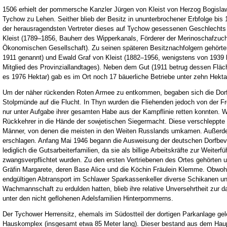
1506 erhielt der pommersche Kanzler Jürgen von Kleist von Herzog Bogisla
Tychow zu Lehen. Seither blieb der Besitz in ununterbrochener Erbfolge bis
der herausragendsten Vertreter dieses auf Tychow gesessenen Geschlechts
Kleist (1789–1856, Bauherr des Wipperkanals, Förderer der Merinoschafzuc
Ökonomischen Gesellschaft). Zu seinen späteren Besitznachfolgern gehörten 
1911 genannt) und Ewald Graf von Kleist (1882–1956, wenigstens von 1939 bi
Mitglied des Provinziallandtages). Neben dem Gut (1911 betrug dessen Fl
es 1976 Hektar) gab es im Ort noch 17 bäuerliche Betriebe unter zehn Hekta
Um der näher rückenden Roten Armee zu entkommen, begaben sich die Dor
Stolpmünde auf die Flucht. In Thyn wurden die Fliehenden jedoch von der Fro
nur unter Aufgabe ihrer gesamten Habe aus der Kampflinie retten konnten.
Rückkehrer in die Hände der sowjetischen Siegermacht. Diese verschleppte
Männer, von denen die meisten in den Weiten Russlands umkamen. Außer
erschlagen. Anfang Mai 1946 begann die Ausweisung der deutschen Dorfb
lediglich die Gutsarbeiterfamilien, da sie als billige Arbeitskräfte zur Weiter
zwangsverpflichtet wurden. Zu den ersten Vertriebenen des Ortes gehörten 
Gräfin Margarete, deren Base Alice und die Köchin Fräulein Klemme. Obwohl
endgültigen Abtransport im Schlawer Sparkassenkeller diverse Schikanen u
Wachmannschaft zu erdulden hatten, blieb ihre relative Unversehrtheit zur
unter den nicht geflohenen Adelsfamilien Hinterpommerns.
Der Tychower Herrensitz, ehemals im Südostteil der dortigen Parkanlage gel
Hauskomplex (insgesamt etwa 85 Meter lang). Dieser bestand aus dem Hau