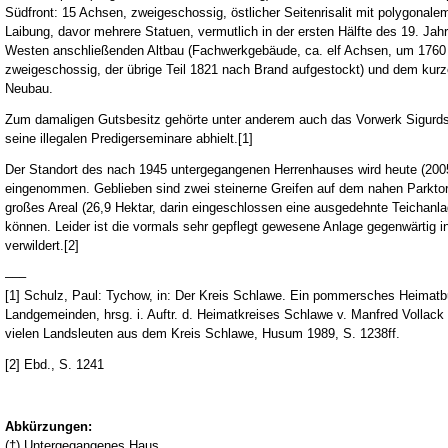
Südfront: 15 Achsen, zweigeschossig, östlicher Seitenrisalit mit polygonalem 
Laibung, davor mehrere Statuen, vermutlich in der ersten Hälfte des 19. Jahr
Westen anschließenden Altbau (Fachwerkgebäude, ca. elf Achsen, um 1760 a
zweigeschossig, der übrige Teil 1821 nach Brand aufgestockt) und dem kurz
Neubau.
Zum damaligen Gutsbesitz gehörte unter anderem auch das Vorwerk Sigurds
seine illegalen Predigerseminare abhielt.[1]
Der Standort des nach 1945 untergegangenen Herrenhauses wird heute (200
eingenommen. Geblieben sind zwei steinerne Greifen auf dem nahen Parktor, 
großes Areal (26,9 Hektar, darin eingeschlossen eine ausgedehnte Teichanl
können. Leider ist die vormals sehr gepflegt gewesene Anlage gegenwärtig i
verwildert.[2]
–––
[1] Schulz, Paul: Tychow, in: Der Kreis Schlawe. Ein pommersches Heimatb
Landgemeinden, hrsg. i. Auftr. d. Heimatkreises Schlawe v. Manfred Vollack u
vielen Landsleuten aus dem Kreis Schlawe, Husum 1989, S. 1238ff.
[2] Ebd., S. 1241
Abkürzungen:
(†) Untergegangenes Haus