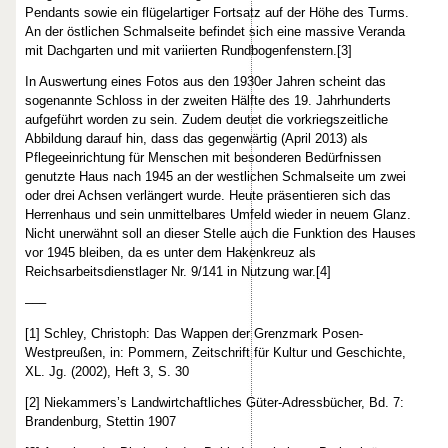
Pendants sowie ein flügelartiger Fortsatz auf der Höhe des Turms.
An der östlichen Schmalseite befindet sich eine massive Veranda
mit Dachgarten und mit variierten Rundbogenfenstern.[3]
In Auswertung eines Fotos aus den 1930er Jahren scheint das
sogenannte Schloss in der zweiten Hälfte des 19. Jahrhunderts
aufgeführt worden zu sein. Zudem deutet die vorkriegszeitliche
Abbildung darauf hin, dass das gegenwärtig (April 2013) als
Pflegeeinrichtung für Menschen mit besonderen Bedürfnissen
genutzte Haus nach 1945 an der westlichen Schmalseite um zwei
oder drei Achsen verlängert wurde. Heute präsentieren sich das
Herrenhaus und sein unmittelbares Umfeld wieder in neuem Glanz.
Nicht unerwähnt soll an dieser Stelle auch die Funktion des Hauses
vor 1945 bleiben, da es unter dem Hakenkreuz als
Reichsarbeitsdienstlager Nr. 9/141 in Nutzung war.[4]
–––
[1] Schley, Christoph: Das Wappen der Grenzmark Posen-
Westpreußen, in: Pommern, Zeitschrift für Kultur und Geschichte,
XL. Jg. (2002), Heft 3, S. 30
[2] Niekammers’s Landwirtchaftliches Güter-Adressbücher, Bd. 7:
Brandenburg, Stettin 1907