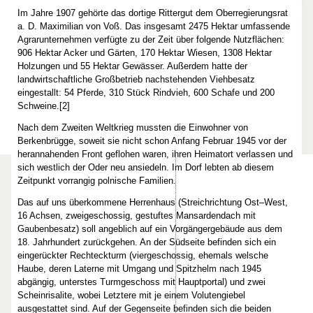
Im Jahre 1907 gehörte das dortige Rittergut dem Oberregierungsrat
a. D. Maximilian von Voß. Das insgesamt 2475 Hektar umfassende
Agrarunternehmen verfügte zu der Zeit über folgende Nutzflächen:
906 Hektar Acker und Gärten, 170 Hektar Wiesen, 1308 Hektar
Holzungen und 55 Hektar Gewässer. Außerdem hatte der
landwirtschaftliche Großbetrieb nachstehenden Viehbesatz
eingestallt: 54 Pferde, 310 Stück Rindvieh, 600 Schafe und 200
Schweine.[2]
Nach dem Zweiten Weltkrieg mussten die Einwohner von
Berkenbrügge, soweit sie nicht schon Anfang Februar 1945 vor der
herannahenden Front geflohen waren, ihren Heimatort verlassen und
sich westlich der Oder neu ansiedeln. Im Dorf lebten ab diesem
Zeitpunkt vorrangig polnische Familien.
Das auf uns überkommene Herrenhaus (Streichrichtung Ost–West,
16 Achsen, zweigeschossig, gestuftes Mansardendach mit
Gaubenbesatz) soll angeblich auf ein Vorgängergebäude aus dem
18. Jahrhundert zurückgehen. An der Südseite befinden sich ein
eingerückter Rechteckturm (viergeschossig, ehemals welsche
Haube, deren Laterne mit Umgang und Spitzhelm nach 1945
abgängig, unterstes Turmgeschoss mit Hauptportal) und zwei
Scheinrisalite, wobei Letztere mit je einem Volutengiebel
ausgestattet sind. Auf der Gegenseite befinden sich die beiden