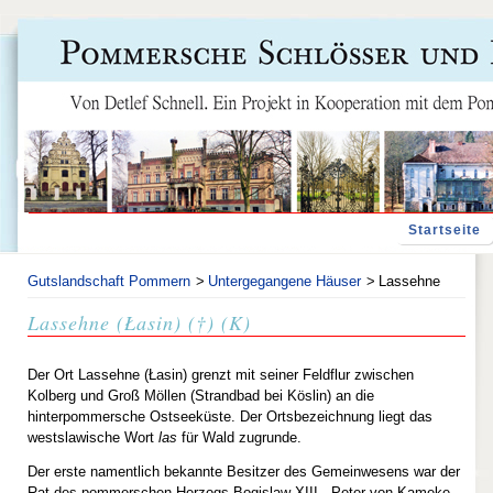
Navigation
Startseite
überspringen
Gutslandschaft Pommern
Untergegangene Häuser
Lassehne
Lassehne (Łasin) (†) (K)
Der Ort Lassehne (Łasin) grenzt mit seiner Feldflur zwischen
Kolberg und Groß Möllen (Strandbad bei Köslin) an die
hinterpommersche Ostseeküste. Der Ortsbezeichnung liegt das
westslawische Wort
las
für Wald zugrunde.
Der erste namentlich bekannte Besitzer des Gemeinwesens war der
Rat des pommerschen Herzogs Bogislaw XIII., Peter von Kameke