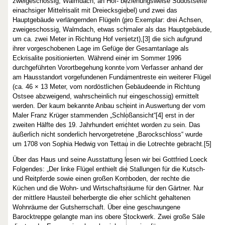
zweigeschossig, Walmdach, an Hof- beziehungsweise Südostseite
einachsiger Mittelrisalit mit Dreiecksgiebel) und zwei das
Hauptgebäude verlängernden Flügeln (pro Exemplar: drei Achsen,
zweigeschossig, Walmdach, etwas schmaler als das Hauptgebäude,
um ca. zwei Meter in Richtung Hof versetzt),[3] die sich aufgrund
ihrer vorgeschobenen Lage im Gefüge der Gesamtanlage als
Eckrisalite positionierten. Während einer im Sommer 1996
durchgeführten Vorortbegehung konnte vom Verfasser anhand der
am Hausstandort vorgefundenen Fundamentreste ein weiterer Flügel
(ca. 46 × 13 Meter, vom nordöstlichen Gebäudeende in Richtung
Ostsee abzweigend, wahrscheinlich nur eingeschossig) ermittelt
werden. Der kaum bekannte Anbau scheint in Auswertung der vom
Maler Franz Krüger stammenden „Schloßansicht“[4] erst in der
zweiten Hälfte des 19. Jahrhundert errichtet worden zu sein. Das
äußerlich nicht sonderlich hervorgetretene „Barockschloss“ wurde
um 1708 von Sophia Hedwig von Tettau in die Lotrechte gebracht.[5]
Über das Haus und seine Ausstattung lesen wir bei Gottfried Loeck
Folgendes: „Der linke Flügel enthielt die Stallungen für die Kutsch-
und Reitpferde sowie einen großen Kornboden, der rechte die
Küchen und die Wohn- und Wirtschaftsräume für den Gärtner. Nur
der mittlere Hausteil beherbergte die eher schlicht gehaltenen
Wohnräume der Gutsherrschaft. Über eine geschwungene
Barocktreppe gelangte man ins obere Stockwerk. Zwei große Säle