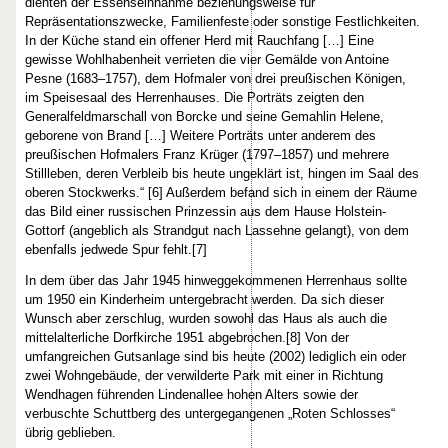
dienten der Essenseinnahme beziehungsweise für
Repräsentationszwecke, Familienfeste oder sonstige Festlichkeiten.
In der Küche stand ein offener Herd mit Rauchfang […] Eine
gewisse Wohlhabenheit verrieten die vier Gemälde von Antoine
Pesne (1683–1757), dem Hofmaler von drei preußischen Königen,
im Speisesaal des Herrenhauses. Die Porträts zeigten den
Generalfeldmarschall von Borcke und seine Gemahlin Helene,
geborene von Brand […] Weitere Porträts unter anderem des
preußischen Hofmalers Franz Krüger (1797–1857) und mehrere
Stillleben, deren Verbleib bis heute ungeklärt ist, hingen im Saal des
oberen Stockwerks.“ [6] Außerdem befand sich in einem der Räume
das Bild einer russischen Prinzessin aus dem Hause Holstein-
Gottorf (angeblich als Strandgut nach Lassehne gelangt), von dem
ebenfalls jedwede Spur fehlt.[7]
In dem über das Jahr 1945 hinweggekommenen Herrenhaus sollte
um 1950 ein Kinderheim untergebracht werden. Da sich dieser
Wunsch aber zerschlug, wurden sowohl das Haus als auch die
mittelalterliche Dorfkirche 1951 abgebrochen.[8] Von der
umfangreichen Gutsanlage sind bis heute (2002) lediglich ein oder
zwei Wohngebäude, der verwilderte Park mit einer in Richtung
Wendhagen führenden Lindenallee hohen Alters sowie der
verbuschte Schuttberg des untergegangenen „Roten Schlosses“
übrig geblieben.