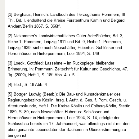
–––
[1] Berghaus, Heinrich: Landbuch des Herzogthums Pommern, III.
Th., Bd. I, enthaltend die Kreise Fürstenthum Kamin und Belgard,
Anklam/Berlin 1867, S. 366ff.
[2] Niekammer’s Landwirtschaftliches Güter-Adreßbücher, Bd. 3,
Reihe 1: Pommern, Leipzig 1911 und Bd. 9, Reihe 1: Pommern,
Leipzig 1939; siehe auch Neuschäffer, Hubertus: Schlösser und
Herrenhäuser in Hinterpommern, Leer 1994, S. 149
[3] Loeck, Gottfried: Lassehne – im Rückspiegel bleibender
Erinnerung, in: Pommern, Zeitschrift für Kultur und Geschichte, 47.
Jg. (2009), Heft 1, S. 18f. Abb. 4 u. 5
[4] Ebd., S. 18 Abb. 4
[5] Böttger, Ludwig (Bearb.): Die Bau- und Kunstdenkmäler des
Regierungsbezirks Köslin, hrsg. i. Auftr. d. Ges. f. Pom. Gesch. u.
Altertumskunde, Heft I: Die Kreise Köslin und Colberg-Körlin, Stettin
1889, S. 89; nach Neuschäffer, Hubertus: Schlösser und
Herrenhäuser in Hinterpommern, Leer 1994, S. 14, erfolgte der
Schlossbau bereits im 17. Jahrhundert, was allerdings nicht mit den
oben genannte Lebensdaten der Bauherrin in Übereinstimmung zu
bringen ist