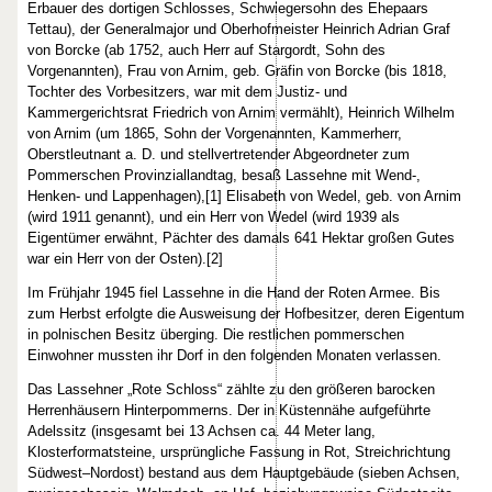
Erbauer des dortigen Schlosses, Schwiegersohn des Ehepaars
Tettau), der Generalmajor und Oberhofmeister Heinrich Adrian Graf
von Borcke (ab 1752, auch Herr auf Stargordt, Sohn des
Vorgenannten), Frau von Arnim, geb. Gräfin von Borcke (bis 1818,
Tochter des Vorbesitzers, war mit dem Justiz- und
Kammergerichtsrat Friedrich von Arnim vermählt), Heinrich Wilhelm
von Arnim (um 1865, Sohn der Vorgenannten, Kammerherr,
Oberstleutnant a. D. und stellvertretender Abgeordneter zum
Pommerschen Provinziallandtag, besaß Lassehne mit Wend-,
Henken- und Lappenhagen),[1] Elisabeth von Wedel, geb. von Arnim
(wird 1911 genannt), und ein Herr von Wedel (wird 1939 als
Eigentümer erwähnt, Pächter des damals 641 Hektar großen Gutes
war ein Herr von der Osten).[2]
Im Frühjahr 1945 fiel Lassehne in die Hand der Roten Armee. Bis
zum Herbst erfolgte die Ausweisung der Hofbesitzer, deren Eigentum
in polnischen Besitz überging. Die restlichen pommerschen
Einwohner mussten ihr Dorf in den folgenden Monaten verlassen.
Das Lassehner „Rote Schloss“ zählte zu den größeren barocken
Herrenhäusern Hinterpommerns. Der in Küstennähe aufgeführte
Adelssitz (insgesamt bei 13 Achsen ca. 44 Meter lang,
Klosterformatsteine, ursprüngliche Fassung in Rot, Streichrichtung
Südwest–Nordost) bestand aus dem Hauptgebäude (sieben Achsen,