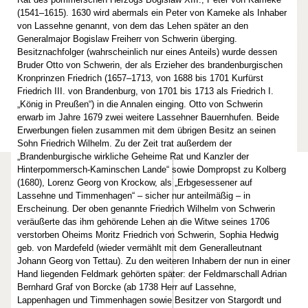
(1541–1615). 1630 wird abermals ein Peter von Kameke als Inhaber
von Lassehne genannt, von dem das Lehen später an den
Generalmajor Bogislaw Freiherr von Schwerin überging.
Besitznachfolger (wahrscheinlich nur eines Anteils) wurde dessen
Bruder Otto von Schwerin, der als Erzieher des brandenburgischen
Kronprinzen Friedrich (1657–1713, von 1688 bis 1701 Kurfürst
Friedrich III. von Brandenburg, von 1701 bis 1713 als Friedrich I.
„König in Preußen“) in die Annalen einging. Otto von Schwerin
erwarb im Jahre 1679 zwei weitere Lassehner Bauernhufen. Beide
Erwerbungen fielen zusammen mit dem übrigen Besitz an seinen
Sohn Friedrich Wilhelm. Zu der Zeit trat außerdem der
„Brandenburgische wirkliche Geheime Rat und Kanzler der
Hinterpommersch-Kaminschen Lande“ sowie Dompropst zu Kolberg
(1680), Lorenz Georg von Krockow, als „Erbgesessener auf
Lassehne und Timmenhagen“ – sicher nur anteilmäßig – in
Erscheinung. Der oben genannte Friedrich Wilhelm von Schwerin
veräußerte das ihm gehörende Lehen an die Witwe seines 1706
verstorben Oheims Moritz Friedrich von Schwerin, Sophia Hedwig
geb. von Mardefeld (wieder vermählt mit dem Generalleutnant
Johann Georg von Tettau). Zu den weiteren Inhabern der nun in einer
Hand liegenden Feldmark gehörten später: der Feldmarschall Adrian
Bernhard Graf von Borcke (ab 1738 Herr auf Lassehne,
Lappenhagen und Timmenhagen sowie Besitzer von Stargordt und